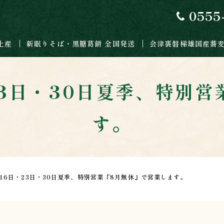
0555
土産
新眠りそば・黒糖葛餅 全国発送
会津裏磐梯雄国産蕎
23日・30日夏季、特別
す。
・16日・23日・30日夏季、特別営業『8月無休』で営業します。