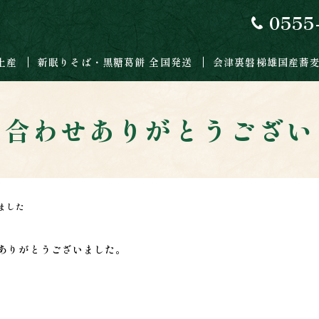
0555
土産
新眠りそば・黒糖葛餅 全国発送
会津裏磐梯雄国産蕎
い合わせありがとうござい
ました
ありがとうございました。